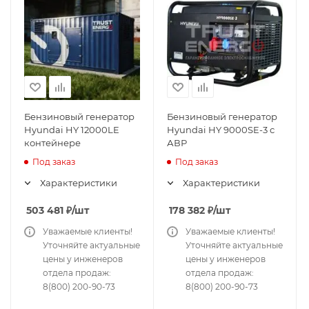
Бензиновый генератор
Бензиновый генератор
Hyundai HY 12000LE
Hyundai HY 9000SE-3 с
контейнере
АВР
Под заказ
Под заказ
Характеристики
Характеристики
503 481
₽
/шт
178 382
₽
/шт
Уважаемые клиенты!
Уважаемые клиенты!
Уточняйте актуальные
Уточняйте актуальные
цены у инженеров
цены у инженеров
отдела продаж:
отдела продаж:
8(800) 200-90-73
8(800) 200-90-73