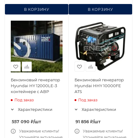
В КОРЗИНУ
В КОРЗИНУ
Бензиновый генератор
Бензиновый генератор
Hyundai HY 12000LE-3
Hyundai HHY 10000FE
контейнере с АВР
ATS
Под заказ
Под заказ
Характеристики
Характеристики
557 090
₽
/шт
91 856
₽
/шт
Уважаемые клиенты!
Уважаемые клиенты!
Уточняйте актуальные
Уточняйте актуальные