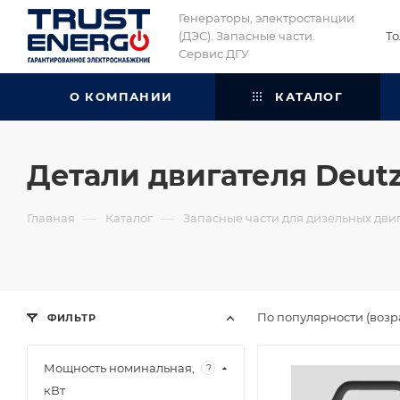
Генераторы, электростанции
(ДЭС). Запасные части.
То
Сервис ДГУ
О КОМПАНИИ
КАТАЛОГ
Детали двигателя Deutz
—
—
Главная
Каталог
Запасные части для дизельных двиг
По популярности (возр
ФИЛЬТР
Мощность номинальная,
?
кВт