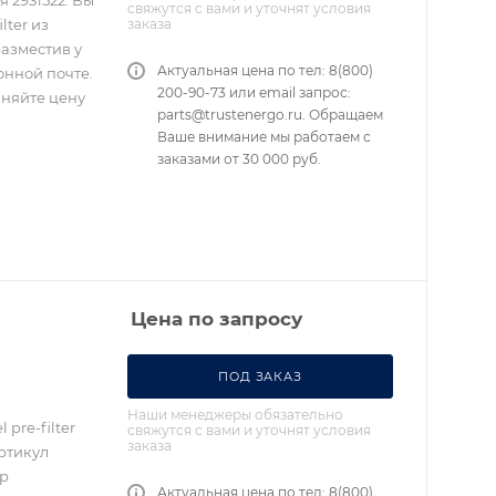
 2931522. Вы
свяжутся с вами и уточнят условия
заказа
lter из
разместив у
Актуальная цена по тел: 8(800)
онной почте.
200-90-73 или email запрос:
чняйте цену
parts@trustenergo.ru. Обращаем
Ваше внимание мы работаем с
заказами от 30 000 руб.
Цена по запросу
ПОД ЗАКАЗ
Наши менеджеры обязательно
pre-filter
свяжутся с вами и уточнят условия
заказа
ртикул
тр
Актуальная цена по тел: 8(800)