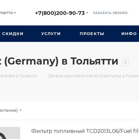
+7(800)200-90-73
льятти
ЗАКАЗАТЬ ЗВОНОК
СКИДКИ
УСЛУГИ
ПРОЕКТЫ
ИНФО
 (Germany) в Тольятти
3
—
ателей в Тольятти
Детали двигателя Deutz (Germany) в Толья
астание)
Фильтр топливный TCD2013L06/Fuel fil