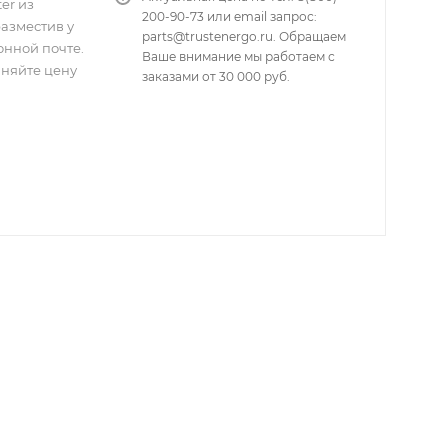
er из
200-90-73 или email запрос:
разместив у
parts@trustenergo.ru. Обращаем
онной почте.
Ваше внимание мы работаем с
чняйте цену
заказами от 30 000 руб.