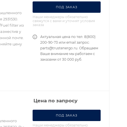
ПОД ЗАКАЗ
омышленного
Наши менеджеры обязательно
 2931530.
свяжутся с вами и уточнят условия
заказа
el filter из
разместив у
Актуальная цена по тел: 8(800)
онной почте.
200-90-73 или email запрос:
чняйте цену
parts@trustenergo.ru. Обращаем
Ваше внимание мы работаем с
заказами от 30 000 руб.
Цена по запросу
ПОД ЗАКАЗ
шленного
Наши менеджеры обязательно