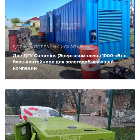
ДОБЫЧА ПОЛЕЗНЫХ ИСКОПАЕМЫХ
Две ДГУ Cummins (Энергокомплекс) 1000 кВт в
блок-контейнере для золотодобывающей
компании