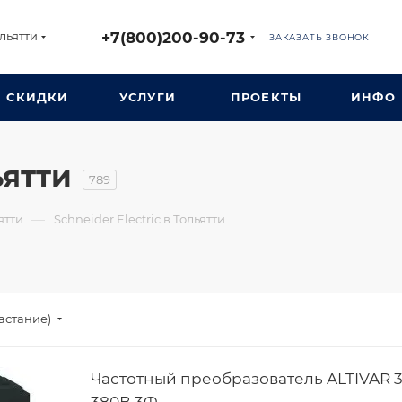
+7(800)200-90-73
льятти
ЗАКАЗАТЬ ЗВОНОК
СКИДКИ
УСЛУГИ
ПРОЕКТЫ
ИНФО
ьятти
789
—
ятти
Schneider Electric в Тольятти
астание)
Частотный преобразователь ALTIVAR 3
380В 3Ф