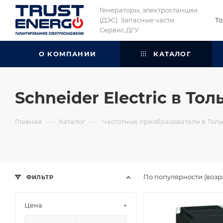
Генераторы, электростанции
(ДЭС). Запасные части.
То
Сервис ДГУ
О КОМПАНИИ
КАТАЛОГ
Schneider Electric в Тол
—
—
Главная
Каталог
Частотные преобразователи в Толь
По популярности (возр
ФИЛЬТР
Цена