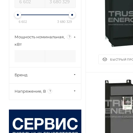
6 602
3 680 329
Мощность номинальная,
?
кВт
БЫСТРЫЙ ПР
Бренд
Напряжение, В
?