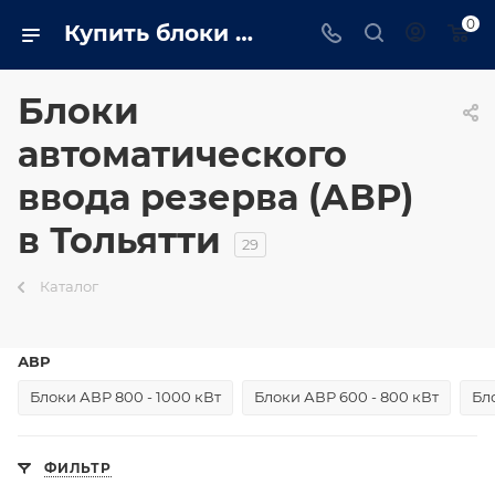
0
Купить блоки АВР (Автоматики ДГУ) в Тольятти недорого, компания - ТРАСТ-ЭНЕРГО
Блоки
автоматического
ввода резерва (АВР)
в Тольятти
29
Каталог
АВР
Блоки АВР 800 - 1000 кВт
Блоки АВР 600 - 800 кВт
Бл
ФИЛЬТР